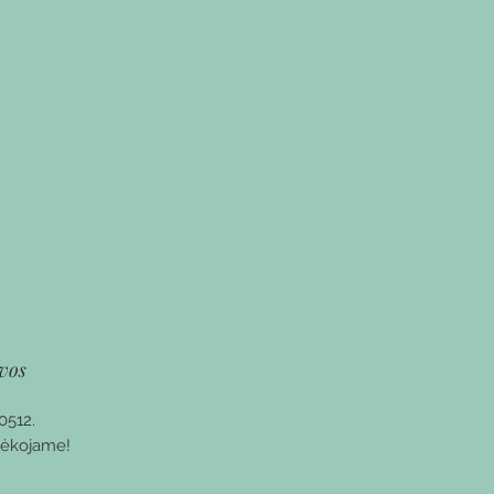
vos
0512.
 dėkojame!