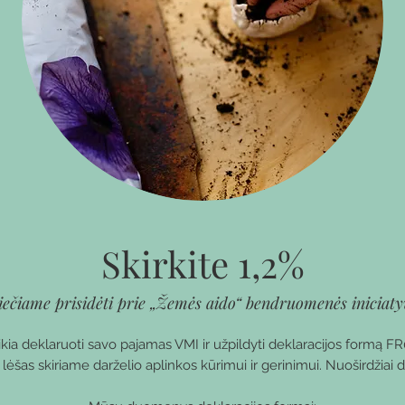
Skirkite 1,2%
iečiame prisidėti prie „Žemės aido“ bendruomenės iniciaty
ikia deklaruoti savo pajamas VMI ir užpildyti deklaracijos formą FR
 lėšas skiriame darželio aplinkos kūrimui ir gerinimui. Nuoširdžiai