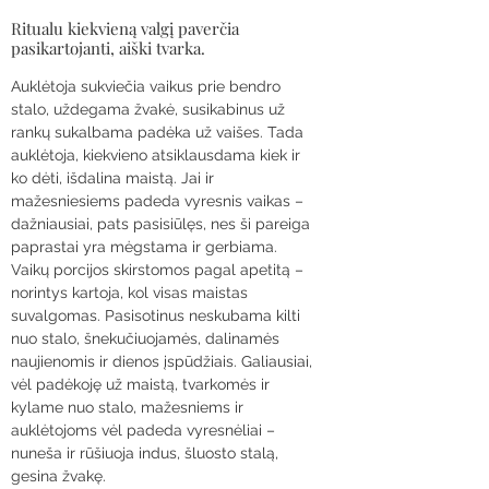
Ritualu kiekvieną valgį paverčia
pasikartojanti, aiški tvarka.
Auklėtoja sukviečia vaikus prie bendro
stalo, uždegama žvakė, susikabinus už
rankų sukalbama padėka už vaišes. Tada
auklėtoja, kiekvieno atsiklausdama kiek ir
ko dėti, išdalina maistą. Jai ir
mažesniesiems padeda vyresnis vaikas –
dažniausiai, pats pasisiūlęs, nes ši pareiga
paprastai yra mėgstama ir gerbiama.
Vaikų porcijos skirstomos pagal apetitą –
norintys kartoja, kol visas maistas
suvalgomas. Pasisotinus neskubama kilti
nuo stalo, šnekučiuojamės, dalinamės
naujienomis ir dienos įspūdžiais. Galiausiai,
vėl padėkoję už maistą, tvarkomės ir
kylame nuo stalo, mažesniems ir
auklėtojoms vėl padeda vyresnėliai –
nuneša ir rūšiuoja indus, šluosto stalą,
gesina žvakę.