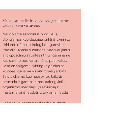
Maistą su meile ir be skubos gaminame
vietoje, savo virtuvėje.
Naudojame sezoninius produktus,
stengiamės kuo daugiau pirkti iš ūkininkų,
skiriame dėmesį ekologijai ir gamybos
tradicijai. Meniu sudarytas vadovaujantis
antroposofiniu savaitės ritmu: gaminame
kas savaitę besikartojančius patiekalus,
kasdien valgome skirtingus grūdus ar
kruopas, geriame vis kitų žolelių arbatą.
Taip siekiame kuo nuosekliau laikytis
kosminio ir gamtos ritmo, palengvinti
organizmo medžiagų įsisavinimą ir
maksimaliai išnaudoti jų teikiamą naudą.
Kasdien valgome šviežių arba raugintų
daržovių salotų, vieną dieną per savaitę