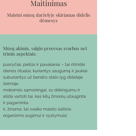
Maitinimas
Maistui mūsų darželyje skiriamas didelis
dėmesys
Mūsų akimis, valgio procesas svarbus net
trimis aspektais:
pusryčiai, pietūs ir pavakariai – tai ritmiški
dienos ritualai, kuriantys saugumą ir jaukiai
suburiantys už bendro stalo lyg didelėje
šeimoje.
mokomės sąmoningai, su dėkingumu ir
atida vartoti tai, kas kitų žmonių užauginta
ir pagaminta.
ir, žinoma, tai sveiko maisto šaltinis
organizmo augimui ir vystymuisi.